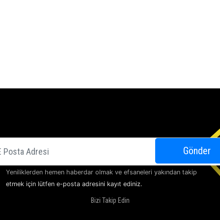
E-posta
Gönder
Yeniliklerden hemen haberdar olmak ve efsaneleri yakından takip
etmek için lütfen e-posta adresini kayıt ediniz.
Bizi Takip Edin