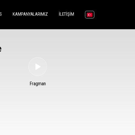
(CURRENT)
(CURRENT)
(CURRENT)
S
KAMPANYALARIMIZ
İLETIŞIM
e
Fragman