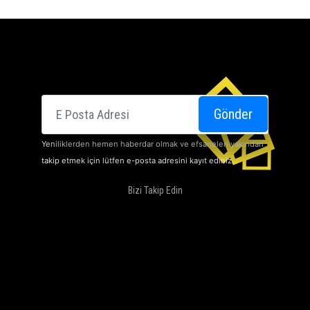
E-posta
Gönder
Yeniliklerden hemen haberdar olmak ve efsaneleri yakından
takip etmek için lütfen e-posta adresini kayıt ediniz.
Bizi Takip Edin
SINEMALARI
HAKKIMIZDA
DOLBY ATMOS
KAMPANYALARIMIZ
İLETIŞIM
KARIYER
KVKK Aydınlatma Bildirimi
KVKK Başvuru Formu