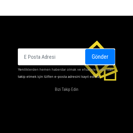
E-posta
Gönder
Yeniliklerden hemen haberdar olmak ve efsaneleri yakından
takip etmek için lütfen e-posta adresini kayıt ediniz.
Bizi Takip Edin
SINEMALARI
HAKKIMIZDA
DOLBY ATMOS
KAMPANYALARIMIZ
İLETIŞIM
KARIYER