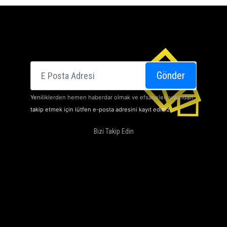
E-posta
Gönder
Yeniliklerden hemen haberdar olmak ve efsaneleri yakından
takip etmek için lütfen e-posta adresini kayıt ediniz.
Bizi Takip Edin
SINEMALARI
HAKKIMIZDA
DOLBY ATMOS
KAMPANYALARIMIZ
İLETIŞIM
KARIYER
KVKK Aydınlatma Bildirimi
KVKK Başvuru Formu