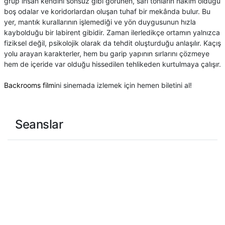
grup insan kendini sonsuz gibi görünen, sarı tonların hâkim olduğu
boş odalar ve koridorlardan oluşan tuhaf bir mekânda bulur. Bu
yer, mantık kurallarının işlemediği ve yön duygusunun hızla
kaybolduğu bir labirent gibidir. Zaman ilerledikçe ortamın yalnızca
fiziksel değil, psikolojik olarak da tehdit oluşturduğu anlaşılır. Kaçış
yolu arayan karakterler, hem bu garip yapının sırlarını çözmeye
hem de içeride var olduğu hissedilen tehlikeden kurtulmaya çalışır.
Backrooms film
ini sinemada izlemek için hemen biletini al!
Seanslar