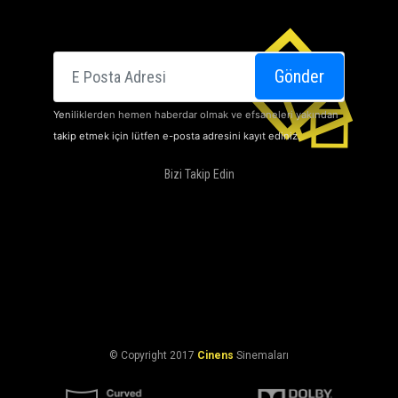
E-posta
Gönder
Yeniliklerden hemen haberdar olmak ve efsaneleri yakından
takip etmek için lütfen e-posta adresini kayıt ediniz.
Bizi Takip Edin
SINEMALARI
HAKKIMIZDA
DOLBY ATMOS
KAMPANYALARIMIZ
İLETIŞIM
KARIYER
KVKK Aydınlatma Bildirimi
KVKK Başvuru Formu
© Copyright 2017
Cinens
Sinemaları