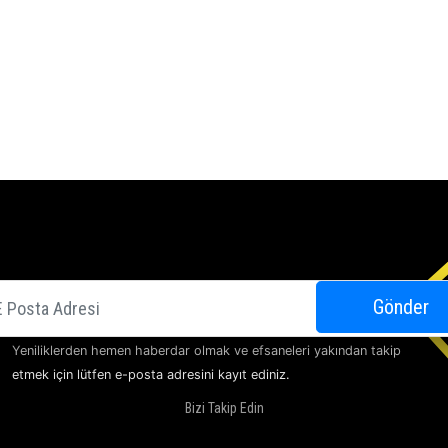
E-posta
Gönder
Yeniliklerden hemen haberdar olmak ve efsaneleri yakından takip
etmek için lütfen e-posta adresini kayıt ediniz.
Bizi Takip Edin