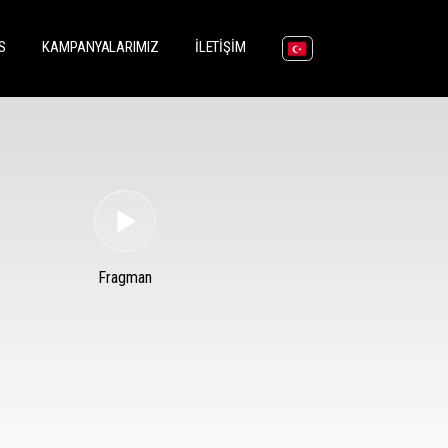
(CURRENT)
(CURRENT)
(CURRENT)
S
KAMPANYALARIMIZ
İLETIŞIM
Fragman