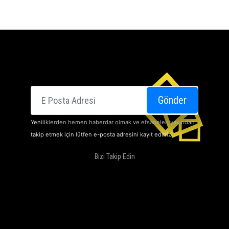
E-posta
Gönder
Yeniliklerden hemen haberdar olmak ve efsaneleri yakından
takip etmek için lütfen e-posta adresini kayıt ediniz.
Bizi Takip Edin
SINEMALARI
HAKKIMIZDA
DOLBY ATMOS
KAMPANYALARIMIZ
İLETIŞIM
KARIYER