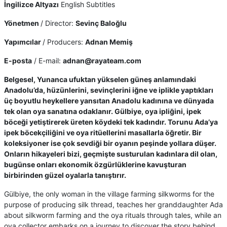
İngilizce Altyazı
English Subtitles
Yönetmen
/ Director:
Sevinç Baloğlu
Yapımcılar
/ Producers:
Adnan Memiş
E-posta
/ E-mail:
adnan@rayateam.com
Belgesel, Yunanca ufuktan yükselen güneş anlamındaki
Anadolu’da, hüzünlerini, sevinçlerini iğne ve iplikle yaptıkları
üç boyutlu heykellere yansıtan Anadolu kadınına ve dünyada
tek olan oya sanatına odaklanır. Gülbiye, oya ipliğini, ipek
böceği yetiştirerek üreten köydeki tek kadındır. Torunu Ada’ya
ipek böcekçiliğini ve oya ritüellerini masallarla öğretir. Bir
koleksiyoner ise çok sevdiği bir oyanın peşinde yollara düşer.
Onların hikayeleri bizi, geçmişte susturulan kadınlara dil olan,
bugünse onları ekonomik özgürlüklerine kavuşturan
birbirinden güzel oyalarla tanıştırır.
Gülbiye, the only woman in the village farming silkworms for the
purpose of producing silk thread, teaches her granddaughter Ada
about silkworm farming and the oya rituals through tales, while an
oya collector embarks on a journey to discover the story behind