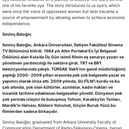
one of his favorite oya. The story introduces to us oya's, which
were once the voice of oppressed women but later became a
source of empowerment by allowing women to achieve economic
independence.
Sevinç Baloğlu
Sevinç Baloğlu, Ankara Üniversitesi, İletişim Fakültesi Sinema
TV Bölümünü bitirdi. 1984 yılı Altın Portakal En İyi Belgesel
Ödülünü alan Kula’da Üç Gün isimli filmin eş senaryo yazarı ve
yönetmen yardımcılığı ile sektöre girdi. TRT ve BRT
televizyonlarında çalıştı. TÜRSAK Vakfı'nın genel müdürlüğünü
yaptığı 2000- 2009 yılları arasında pek çok belgesele yazar ve
yapımcı olarak imza attı. 2009 yılında, SU FİLM'i kurdu ve bu
çatı altında, yok olan kültürler, azınlıklar, kadın hakları ve
insanlık tarihine odaklanan belgeseller yönetti. Dünyanın pek
çok yerinde izleyici ile buluşmuş Tohum, Karaköy’ün Tonları,
Mardik’in Helvası, Köklere Yolculuk, Göçün Buruk Yüzü bu
filmlerden sadece birkaçıdır.
Sevinç Baloğlu, graduated from Ankara University Faculty of
Communication Department of Radio-Television-Cinema, began